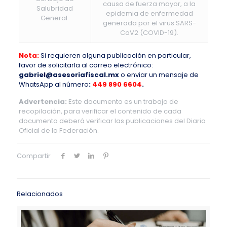
causa de fuerza mayor, a la
Salubridad
epidemia de enfermedad
General.
generada por el virus SARS-
CoV2 (COVID-19).
Nota:
Si requieren alguna publicación en particular,
favor de solicitarla al correo electrónico:
gabriel@asesoriafiscal.mx
o enviar un mensaje de
WhatsApp al número
:
449 890 6604
.
Advertencia:
Este documento es un trabajo de
recopilación, para verificar el contenido de cada
documento deberá verificar las publicaciones del Diario
Oficial de la Federación.
Compartir
Relacionados