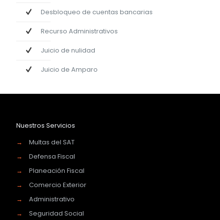
Desbloqueo de cuentas bancarias
Recurso Administrativos
Juicio de nulidad
Juicio de Amparo
Nuestros Servicios
→
Multas del SAT
→
Defensa Fiscal
→
Planeación Fiscal
→
Comercio Exterior
→
Administrativo
→
Seguridad Social